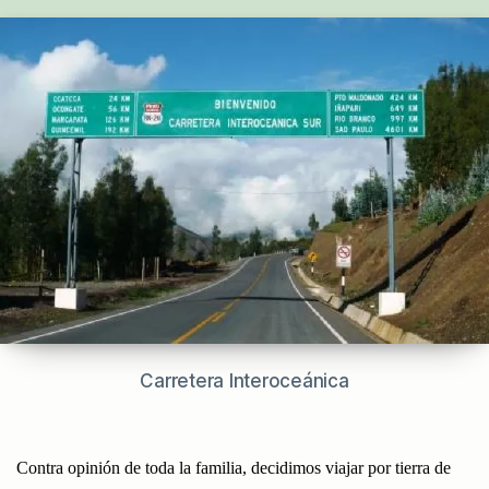
Lima
a
Puerto
Maldonado.
Relatos
de
viaje.
Carretera Interoceánica
Contra opinión de toda la familia, decidimos viajar por tierra de