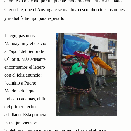
ahora está opacado por un puente moderno construido a su lado.
Cierto fue, que el Ausangate se mantuvo escondido tras las nubes
y no había tiempo para esperarlo.
Luego, pasamos
Mahuayani y el desvío
al “apu” del Señor de
Q`lloriti. Más adelante
encontramos el letrero
con el feliz anuncio:
“camino a Puerto
Maldonado” que
indicaba además, el fin
del primer trecho
asfaltado. Esta primera
parte que viene es
“culebrera”, en ascenso y muy estrecho hasta el abra de