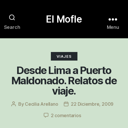
El Mofle
Search
Menu
Categories
VIAJES
Desde Lima a Puerto
Maldonado. Relatos de
viaje.
By
Cecilia Arellano
22 Diciembre, 2009
Post
Post
author
date
en
2 comentarios
Desde